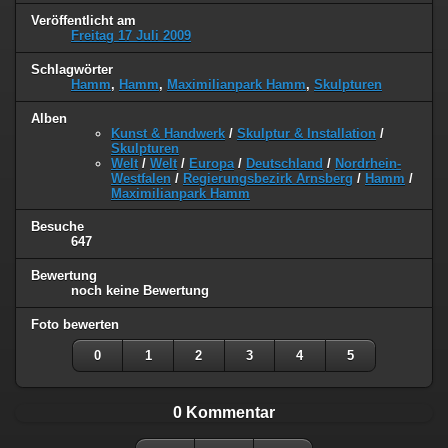
Veröffentlicht am
Freitag 17 Juli 2009
Schlagwörter
Hamm
,
Hamm
,
Maximilianpark Hamm
,
Skulpturen
Alben
Kunst & Handwerk
/
Skulptur & Installation
/
Skulpturen
Welt
/
Welt
/
Europa
/
Deutschland
/
Nordrhein-
Westfalen
/
Regierungsbezirk Arnsberg
/
Hamm
/
Maximilianpark Hamm
Besuche
647
Bewertung
noch keine Bewertung
Foto bewerten
0
1
2
3
4
5
0 Kommentar