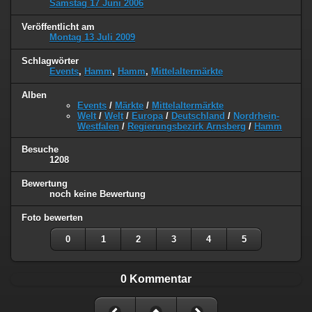
Samstag 17 Juni 2006
Veröffentlicht am
Montag 13 Juli 2009
Schlagwörter
Events
,
Hamm
,
Hamm
,
Mittelaltermärkte
Alben
Events
/
Märkte
/
Mittelaltermärkte
Welt
/
Welt
/
Europa
/
Deutschland
/
Nordrhein-
Westfalen
/
Regierungsbezirk Arnsberg
/
Hamm
Besuche
1208
Bewertung
noch keine Bewertung
Foto bewerten
0
1
2
3
4
5
0 Kommentar