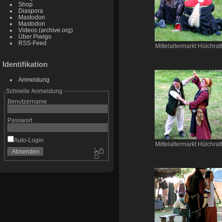
Shop
Diaspora
Mastodon
Mastodon
Videos (archive.org)
Über Piwigo
RSS-Feed
Mittelaltermarkt Hülchrat
Identifikation
Anmeldung
Schnelle Anmeldung
Benutzername
Passwort
Auto-Login
Mittelaltermarkt Hülchrat