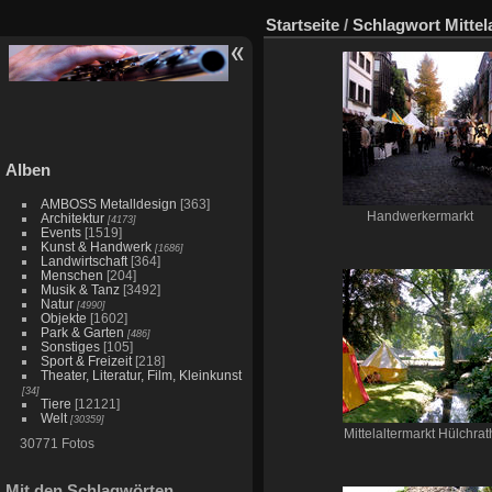
Startseite
/
Schlagwort
Mittel
Alben
AMBOSS Metalldesign
[363]
Handwerkermarkt
Architektur
[4173]
Events
[1519]
Kunst & Handwerk
[1686]
Landwirtschaft
[364]
Menschen
[204]
Musik & Tanz
[3492]
Natur
[4990]
Objekte
[1602]
Park & Garten
[486]
Sonstiges
[105]
Sport & Freizeit
[218]
Theater, Literatur, Film, Kleinkunst
[34]
Tiere
[12121]
Welt
[30359]
Mittelaltermarkt Hülchrat
30771 Fotos
Mit den Schlagwörten