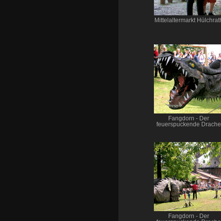
Mittelaltermarkt Hülchrat
Fangdorn - Der
feuerspuckende Drache
Fangdorn - Der