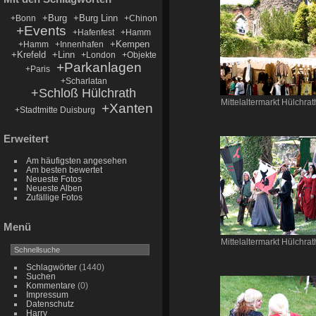
+Burg
+Burg Linn
+Bonn
+Chinon
+Events
+Hafenfest
+Hamm
+Kempen
+Hamm
+Innenhafen
+Krefeld
+Linn
+London
+Objekte
+Parkanlagen
+Paris
+Scharlatan
+Schloß Hülchrath
Mittelaltermarkt Hülchrat
+Xanten
+Stadtmitte Duisburg
Erweitert
Am häufigsten angesehen
Am besten bewertet
Neueste Fotos
Neueste Alben
Zufällige Fotos
Menü
Mittelaltermarkt Hülchrat
Schlagwörter
(1440)
Suchen
Kommentare
(0)
Impressum
Datenschutz
Harry