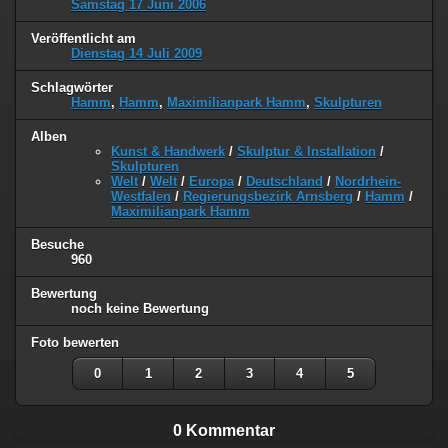
Samstag 17 Juni 2006
Veröffentlicht am
Dienstag 14 Juli 2009
Schlagwörter
Hamm
,
Hamm
,
Maximilianpark Hamm
,
Skulpturen
Alben
Kunst & Handwerk
/
Skulptur & Installation
/
Skulpturen
Welt
/
Welt
/
Europa
/
Deutschland
/
Nordrhein-
Westfalen
/
Regierungsbezirk Arnsberg
/
Hamm
/
Maximilianpark Hamm
Besuche
960
Bewertung
noch keine Bewertung
Foto bewerten
0
1
2
3
4
5
0 Kommentar