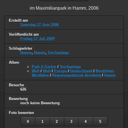
im Maximilianpark in Hamm, 2006
Erstellt am
Samstag 17 Juni 2006
Veröffentlicht am
Freitag 17 Juli 2009
Schlagwörter
Hamm
,
Hamm
,
Teichanlage
Alben
Park & Garten
/
Teichanlage
Welt
/
Welt
/
Europa
/
Deutschland
/
Nordrhein-
Westfalen
/
Regierungsbezirk Arnsberg
/
Hamm
Besuche
626
Bewertung
noch keine Bewertung
Foto bewerten
0
1
2
3
4
5