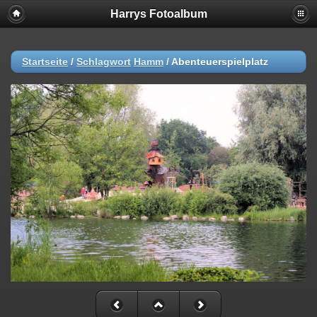
Harrys Fotoalbum
Startseite
/
Schlagwort
Hamm
/
Abenteuerspielplatz