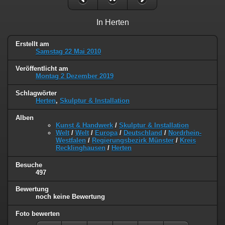
In Herten
Erstellt am
Samstag 22 Mai 2010
Veröffentlicht am
Montag 2 Dezember 2019
Schlagwörter
Herten
,
Skulptur & Installation
Alben
Kunst & Handwerk
/
Skulptur & Installation
Welt
/
Welt
/
Europa
/
Deutschland
/
Nordrhein-
Westfalen
/
Regierungsbezirk Münster
/
Kreis
Recklinghausen
/
Herten
Besuche
497
Bewertung
noch keine Bewertung
Foto bewerten