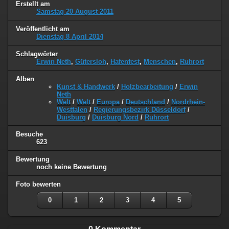
Erstellt am
Samstag 20 August 2011
Veröffentlicht am
Dienstag 8 April 2014
Schlagwörter
Erwin Neth
,
Gütersloh
,
Hafenfest
,
Menschen
,
Ruhrort
Alben
Kunst & Handwerk
/
Holzbearbeitung
/
Erwin
Neth
Welt
/
Welt
/
Europa
/
Deutschland
/
Nordrhein-
Westfalen
/
Regierungsbezirk Düsseldorf
/
Duisburg
/
Duisburg Nord
/
Ruhrort
Besuche
623
Bewertung
noch keine Bewertung
Foto bewerten
0
1
2
3
4
5