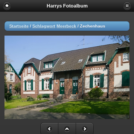
Harrys Fotoalbum
Startseite
/
Schlagwort
Meerbeck
/
Zechenhaus