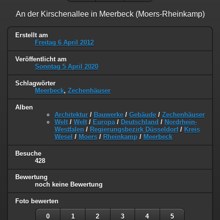
An der Kirschenallee in Meerbeck (Moers-Rheinkamp)
Erstellt am
Freitag 6 April 2012
Veröffentlicht am
Sonntag 5 April 2020
Schlagwörter
Meerbeck
,
Zechenhäuser
Alben
Architektur
/
Bauwerke
/
Gebäude
/
Zechenhäuser
Welt
/
Welt
/
Europa
/
Deutschland
/
Nordrhein-
Westfalen
/
Regierungsbezirk Düsseldorf
/
Kreis
Wesel
/
Moers
/
Rheinkamp
/
Meerbeck
Besuche
428
Bewertung
noch keine Bewertung
Foto bewerten
0
1
2
3
4
5