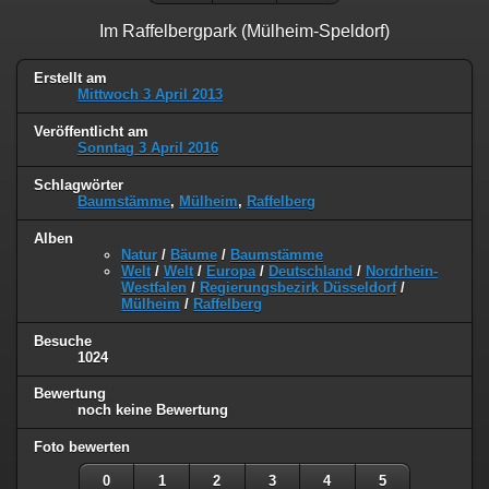
Im Raffelbergpark (Mülheim-Speldorf)
Erstellt am
Mittwoch 3 April 2013
Veröffentlicht am
Sonntag 3 April 2016
Schlagwörter
Baumstämme
,
Mülheim
,
Raffelberg
Alben
Natur
/
Bäume
/
Baumstämme
Welt
/
Welt
/
Europa
/
Deutschland
/
Nordrhein-
Westfalen
/
Regierungsbezirk Düsseldorf
/
Mülheim
/
Raffelberg
Besuche
1024
Bewertung
noch keine Bewertung
Foto bewerten
0
1
2
3
4
5