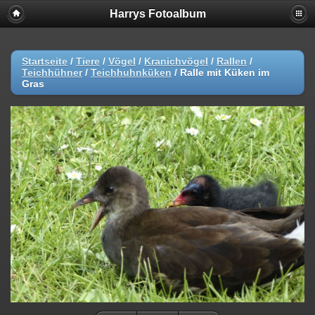
Harrys Fotoalbum
Startseite
/
Tiere
/
Vögel
/
Kranichvögel
/
Rallen
/
Teichhühner
/
Teichhuhnküken
/
Ralle mit Küken im
Gras