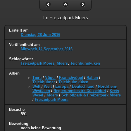
Im Freizeitpark Moers
Erstellt am
Dienstag 28 Juni 2016
Veröffentlicht am
Mittwoch 14 September 2016
Schlagwörter
Freizeitpark Moers
,
Moers
,
Teichhuhnküken
Alben
Tiere
/
Vögel
/
Kranichvögel
/
Rallen
/
Teichhühner
/
Teichhuhnküken
Welt
/
Welt
/
Europa
/
Deutschland
/
Nordrhein-
Westfalen
/
Regierungsbezirk Düsseldorf
/
Kreis
Wesel
/
Moers
/
Schloßpark & Freizeitpark Moers
/
Freizeitpark Moers
Besuche
591
Bewertung
noch keine Bewertung