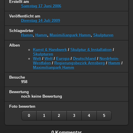
Erstellt am
Samstag 17 Juni 2006
Veröffentlicht am
Dienstag 14 Juli 2009
Schlagwörter
Hamm
,
Hamm
,
Maximilianpark Hamm
,
Skulpturen
Alben
Kunst & Handwerk
/
Skulptur & Installation
/
Skulpturen
Welt
/
Welt
/
Europa
/
Deutschland
/
Nordrhein-
Westfalen
/
Regierungsbezirk Arnsberg
/
Hamm
/
Maximilianpark Hamm
Besuche
958
Bewertung
noch keine Bewertung
Foto bewerten
0
1
2
3
4
5
0 Kommentar