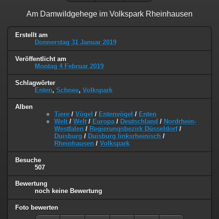
Am Damwildgehege im Volkspark Rheinhausen
Erstellt am
Donnerstag 31 Januar 2019
Veröffentlicht am
Montag 4 Februar 2019
Schlagwörter
Enten
,
Schnee
,
Volkspark
Alben
Tiere
/
Vögel
/
Entenvögel
/
Enten
Welt
/
Welt
/
Europa
/
Deutschland
/
Nordrhein-
Westfalen
/
Regierungsbezirk Düsseldorf
/
Duisburg
/
Duisburg linksrheinisch
/
Rheinhausen
/
Volkspark
Besuche
507
Bewertung
noch keine Bewertung
Foto bewerten