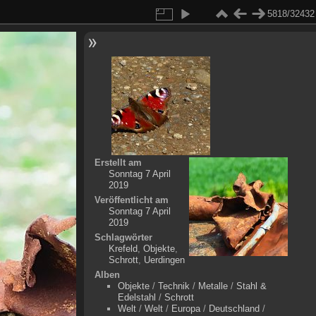
5818/32432
Erstellt am
Sonntag 7 April
2019
Veröffentlicht am
Sonntag 7 April
2019
Schlagwörter
Krefeld
,
Objekte
,
Schrott
,
Uerdingen
Alben
Objekte
/
Technik
/
Metalle
/
Stahl &
Edelstahl
/
Schrott
Welt
/
Welt
/
Europa
/
Deutschland
/