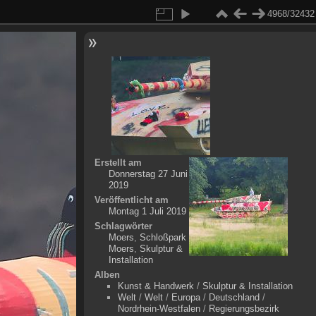
4968/32432
Erstellt am
Donnerstag 27 Juni
2019
Veröffentlicht am
Montag 1 Juli 2019
Schlagwörter
Moers
,
Schloßpark
Moers
,
Skulptur &
Installation
Alben
Kunst & Handwerk
/
Skulptur & Installation
Welt
/
Welt
/
Europa
/
Deutschland
/
Nordrhein-Westfalen
/
Regierungsbezirk