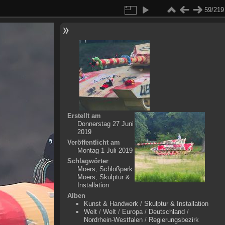
59/219
Erstellt am
Donnerstag 27 Juni
2019
Veröffentlicht am
Montag 1 Juli 2019
Schlagwörter
Moers
,
Schloßpark
Moers
,
Skulptur &
Installation
Alben
Kunst & Handwerk
/
Skulptur & Installation
Welt
/
Welt
/
Europa
/
Deutschland
/
Nordrhein-Westfalen
/
Regierungsbezirk