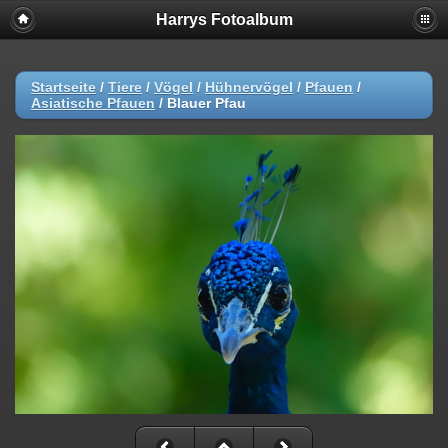
Harrys Fotoalbum
Startseite
/
Tiere
/
Vögel
/
Hühnervögel
/
Pfauen
/
Asiatische Pfauen
/
Blauer Pfau