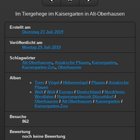
Im Tiergehege im Kaisergarten in Alt-Oberhausen
Erstellt am
Dienstag 23 Juli 2019
Veröffentlicht am
Montag 29 Juli 2019
Schlagwörter
Alt-Oberhausen
,
Asiatische Pfauen
,
Kaisergarten
,
Kaisergarten-Zoo
,
Oberhausen
Alben
Tiere
/
Vögel
/
Hühnervögel
/
Pfauen
/
Asiatische
Pfauen
Welt
/
Welt
/
Europa
/
Deutschland
/
Nordrhein-
Westfalen
/
Regierungsbezirk Düsseldorf
/
Oberhausen
/
Alt-Oberhausen
/
Kaisergarten
/
Kaisergarten-Zoo
Besuche
862
Bewertung
noch keine Bewertung