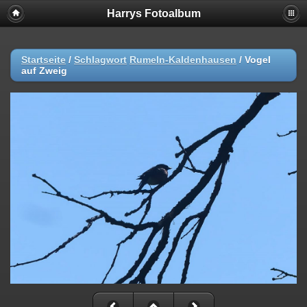
Harrys Fotoalbum
Startseite
/
Schlagwort
Rumeln-Kaldenhausen
/
Vogel
auf Zweig