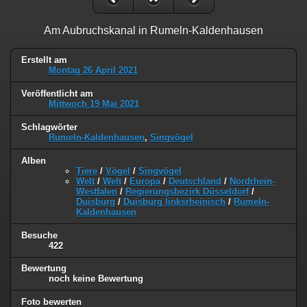
Am Aubruchskanal in Rumeln-Kaldenhausen
Erstellt am
Montag 26 April 2021
Veröffentlicht am
Mittwoch 19 Mai 2021
Schlagwörter
Rumeln-Kaldenhausen
,
Singvögel
Alben
Tiere
/
Vögel
/
Singvögel
Welt
/
Welt
/
Europa
/
Deutschland
/
Nordrhein-
Westfalen
/
Regierungsbezirk Düsseldorf
/
Duisburg
/
Duisburg linksrheinisch
/
Rumeln-
Kaldenhausen
Besuche
422
Bewertung
noch keine Bewertung
Foto bewerten