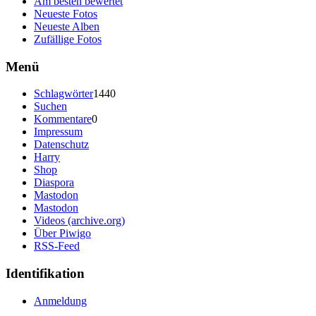
Am besten bewertet
Neueste Fotos
Neueste Alben
Zufällige Fotos
Menü
Schlagwörter
1440
Suchen
Kommentare
0
Impressum
Datenschutz
Harry
Shop
Diaspora
Mastodon
Mastodon
Videos (archive.org)
Über Piwigo
RSS-Feed
Identifikation
Anmeldung