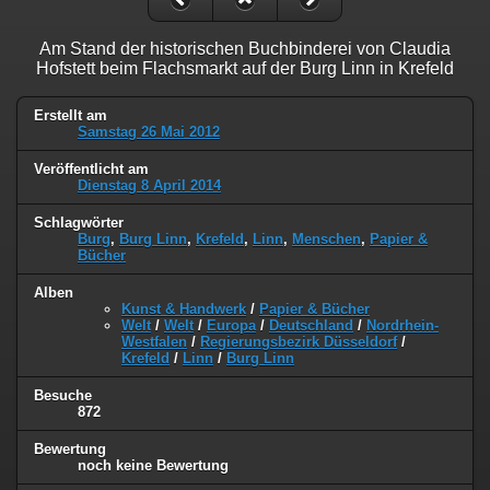
Am Stand der historischen Buchbinderei von Claudia
Hofstett beim Flachsmarkt auf der Burg Linn in Krefeld
Erstellt am
Samstag 26 Mai 2012
Veröffentlicht am
Dienstag 8 April 2014
Schlagwörter
Burg
,
Burg Linn
,
Krefeld
,
Linn
,
Menschen
,
Papier &
Bücher
Alben
Kunst & Handwerk
/
Papier & Bücher
Welt
/
Welt
/
Europa
/
Deutschland
/
Nordrhein-
Westfalen
/
Regierungsbezirk Düsseldorf
/
Krefeld
/
Linn
/
Burg Linn
Besuche
872
Bewertung
noch keine Bewertung