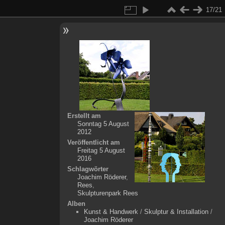
17/21
Erstellt am
Sonntag 5 August
2012
Veröffentlicht am
Freitag 5 August
2016
Schlagwörter
Joachim Röderer
,
Rees
,
Skulpturenpark Rees
Alben
Kunst & Handwerk
/
Skulptur & Installation
/
Joachim Röderer