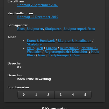
Erstellt am
Sonntag 2 September 2007
Veröffentlicht am
Sonntag 19 Dezember 2010
Schlagwörter
Rees
,
Skulpturen
,
Skulpturen
,
Skulpturenpark Rees
Alben
Kunst & Handwerk
/
Skulptur & Installation
/
Skulpturen
Welt
/
Welt
/
Europa
/
Deutschland
/
Nordrhein-
Westfalen
/
Regierungsbezirk Düsseldorf
/
Kreis
Kleve
/
Rees
/
Skulpturenpark Rees
Besuche
839
Bewertung
noch keine Bewertung
Foto bewerten
0
1
2
3
4
5
0 Kommentar