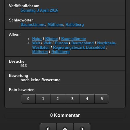
Veröffentlicht am
Sonntag 3 April 2016
Schlagwörter
Baumstämme
,
Mülheim
,
Raffelberg
Alben
Natur
/
Bäume
/
Baumstämme
Welt
/
Welt
/
Europa
/
Deutschland
/
Nordrhein-
Westfalen
/
Regierungsbezirk Düsseldorf
/
Mülheim
/
Raffelberg
Besuche
513
Bewertung
noch keine Bewertung
Foto bewerten
0
1
2
3
4
5
0 Kommentar