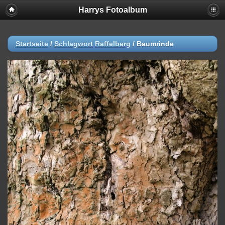
Harrys Fotoalbum
Startseite
/
Schlagwort
Raffelberg
/
Baumrinde