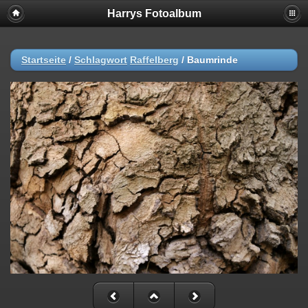
Harrys Fotoalbum
Startseite
/
Schlagwort
Raffelberg
/
Baumrinde