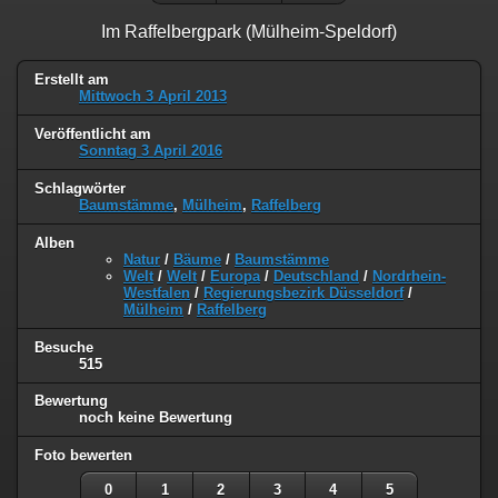
Im Raffelbergpark (Mülheim-Speldorf)
Erstellt am
Mittwoch 3 April 2013
Veröffentlicht am
Sonntag 3 April 2016
Schlagwörter
Baumstämme
,
Mülheim
,
Raffelberg
Alben
Natur
/
Bäume
/
Baumstämme
Welt
/
Welt
/
Europa
/
Deutschland
/
Nordrhein-
Westfalen
/
Regierungsbezirk Düsseldorf
/
Mülheim
/
Raffelberg
Besuche
515
Bewertung
noch keine Bewertung
Foto bewerten
0
1
2
3
4
5