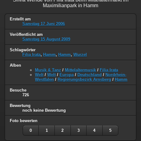
Maximilianpark in Hamm
Erstellt am
Samstag 17 Juni 2006
Veröffentlicht am
Samstag 15 August 2009
Schlagwörter
Filia Irata
,
Hamm
,
Hamm
,
Wurzel
Alben
Musik & Tanz
/
Mittelaltermusik
/
Filia Irata
Welt
/
Welt
/
Europa
/
Deutschland
/
Nordrhein-
Westfalen
/
Regierungsbezirk Arnsberg
/
Hamm
Besuche
726
Bewertung
noch keine Bewertung
Foto bewerten
0
1
2
3
4
5