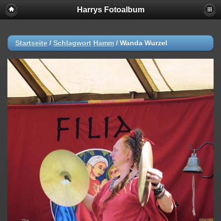
Harrys Fotoalbum
Startseite
/
Schlagwort
Hamm
/
Wanda Wurzel