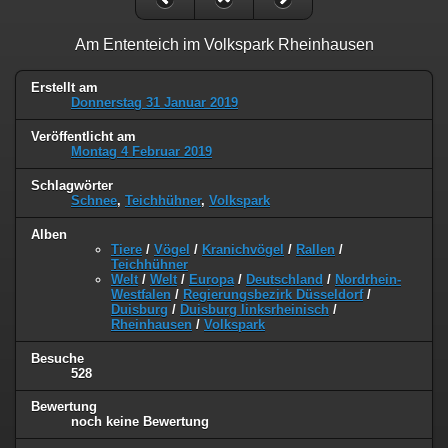
Am Ententeich im Volkspark Rheinhausen
Erstellt am
Donnerstag 31 Januar 2019
Veröffentlicht am
Montag 4 Februar 2019
Schlagwörter
Schnee
,
Teichhühner
,
Volkspark
Alben
Tiere
/
Vögel
/
Kranichvögel
/
Rallen
/
Teichhühner
Welt
/
Welt
/
Europa
/
Deutschland
/
Nordrhein-
Westfalen
/
Regierungsbezirk Düsseldorf
/
Duisburg
/
Duisburg linksrheinisch
/
Rheinhausen
/
Volkspark
Besuche
528
Bewertung
noch keine Bewertung