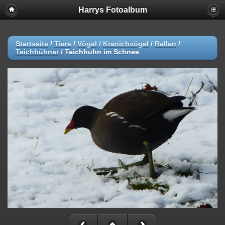
Harrys Fotoalbum
Startseite
/
Tiere
/
Vögel
/
Kranichvögel
/
Rallen
/
Teichhühner
/
Teichhuhn im Schnee