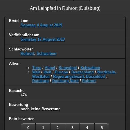
Am Leinpfad in Ruhrort (Duisburg)
Erstellt am
Sonntag 4 August 2019
Veröffentlicht am
Samstag 17 August 2019
Schlagwörter
Ruhrort
,
Schwalben
Alben
Tiere
/
Vögel
/
Singvögel
/
Schwalben
Welt
/
Welt
/
Europa
/
Deutschland
/
Nordrhein-
Westfalen
/
Regierungsbezirk Düsseldorf
/
Duisburg
/
Duisburg Nord
/
Ruhrort
Besuche
474
Bewertung
noch keine Bewertung
Foto bewerten
0
1
2
3
4
5