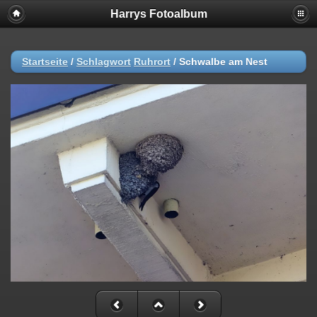
Harrys Fotoalbum
Startseite
/
Schlagwort
Ruhrort
/
Schwalbe am Nest