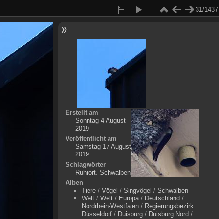
31/1437
Erstellt am
Sonntag 4 August
2019
Veröffentlicht am
Samstag 17 August
2019
Schlagwörter
Ruhrort
,
Schwalben
Alben
Tiere
/
Vögel
/
Singvögel
/
Schwalben
Welt
/
Welt
/
Europa
/
Deutschland
/
Nordrhein-Westfalen
/
Regierungsbezirk
Düsseldorf
/
Duisburg
/
Duisburg Nord
/