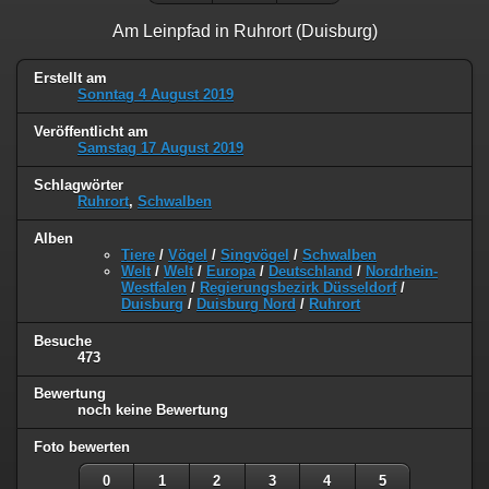
Am Leinpfad in Ruhrort (Duisburg)
Erstellt am
Sonntag 4 August 2019
Veröffentlicht am
Samstag 17 August 2019
Schlagwörter
Ruhrort
,
Schwalben
Alben
Tiere
/
Vögel
/
Singvögel
/
Schwalben
Welt
/
Welt
/
Europa
/
Deutschland
/
Nordrhein-
Westfalen
/
Regierungsbezirk Düsseldorf
/
Duisburg
/
Duisburg Nord
/
Ruhrort
Besuche
473
Bewertung
noch keine Bewertung
Foto bewerten
0
1
2
3
4
5