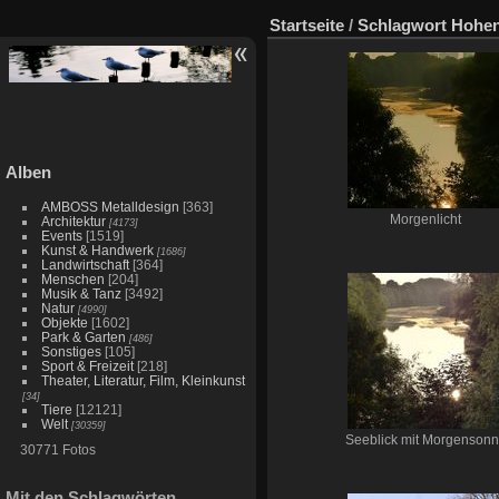
Startseite
/
Schlagwort
Hohe
Alben
AMBOSS Metalldesign
[363]
Morgenlicht
Architektur
[4173]
Events
[1519]
Kunst & Handwerk
[1686]
Landwirtschaft
[364]
Menschen
[204]
Musik & Tanz
[3492]
Natur
[4990]
Objekte
[1602]
Park & Garten
[486]
Sonstiges
[105]
Sport & Freizeit
[218]
Theater, Literatur, Film, Kleinkunst
[34]
Tiere
[12121]
Welt
[30359]
Seeblick mit Morgenson
30771 Fotos
Mit den Schlagwörten