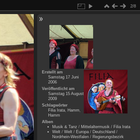
2/8
Erstellt am
Samstag 17 Juni
2006
Veröffentlicht am
Samstag 15 August
2009
Schlagwörter
Filia Irata
,
Hamm
,
Hamm
Alben
Musik & Tanz
/
Mittelaltermusik
/
Filia Irata
Welt
/
Welt
/
Europa
/
Deutschland
/
Nordrhein-Westfalen
/
Regierungsbezirk