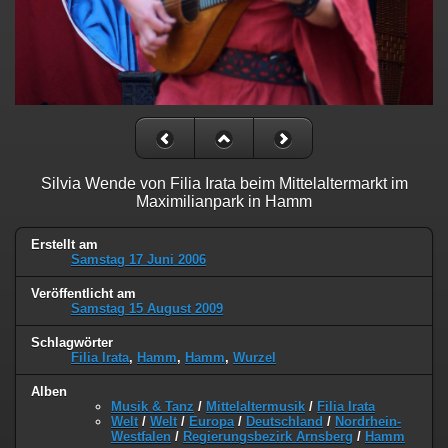
Silvia Wende von Filia Irata beim Mittelaltermarkt im
Maximilianpark in Hamm
Erstellt am
Samstag 17 Juni 2006
Veröffentlicht am
Samstag 15 August 2009
Schlagwörter
Filia Irata
,
Hamm
,
Hamm
,
Wurzel
Alben
Musik & Tanz
/
Mittelaltermusik
/
Filia Irata
Welt
/
Welt
/
Europa
/
Deutschland
/
Nordrhein-
Westfalen
/
Regierungsbezirk Arnsberg
/
Hamm