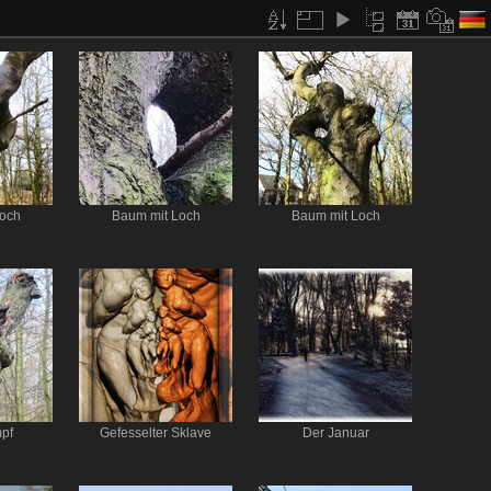
och
Baum mit Loch
Baum mit Loch
pf
Gefesselter Sklave
Der Januar