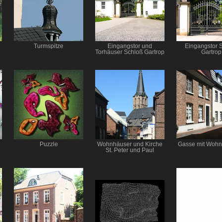
Turmspitze
Eingangstor und
Eingangstor 
Torhäuser Schloß Gartrop
Gartrop
Puzzle
Wohnhäuser und Kirche
Gasse mit Woh
St. Peter und Paul