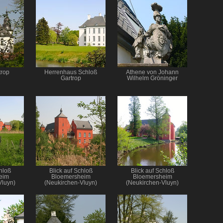
trop
Herrenhaus Schloß
Athene von Johann
Gartrop
Wilhelm Gröninger
hloß
Blick auf Schloß
Blick auf Schloß
eim
Bloemersheim
Bloemersheim
Vluyn)
(Neukirchen-Vluyn)
(Neukirchen-Vluyn)