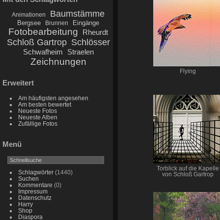
Baumstämme
Animationen
Bergsee
Eingänge
Brunnen
Fotobearbeitung
Rheurdt
Schloß Gartrop
Schlösser
Schwafheim
Straelen
Zeichnungen
Flying
Erweitert
Am häufigsten angesehen
Am besten bewertet
Neueste Fotos
Neueste Alben
Zufällige Fotos
Menü
Torblick auf die Kapelle
Schlagwörter
(1440)
von Schloß Gartrop
Suchen
Kommentare
(0)
Impressum
Datenschutz
Harry
Shop
Diaspora