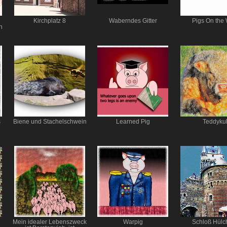
Kirchplatz 8
Waberndes Gitter
Pigs On the
n
s
Biene und Stachelschwein
Learned Pig
Teddyku
Mein idealer Lebenszweck
Warpig
Schloß Hülc