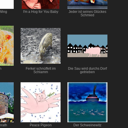
 Wing
I'm a Hog for You Baby
Jeder ist seines Glückes
Schmied
h
Ferkel schnüffelt im
Die Sau wird durchs Dorf
Schlamm
getrieben
hrath
Peace Pigeon
Der Schweinewitz