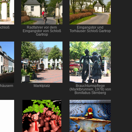
Schloß
Radfahrer vor dem
Eingangstor und
Eingangstor von Schloß
Torhäuser Schloß Gartrop
Gartrop
nhäusern
Marktplatz
Brauchtumspflege
(Marktbrunnen, 1978) von
Bonifatius Stirnberg