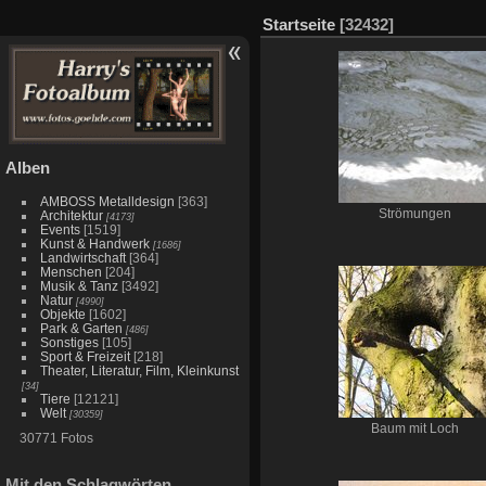
Startseite
[32432]
Alben
AMBOSS Metalldesign
[363]
Strömungen
Architektur
[4173]
Events
[1519]
Kunst & Handwerk
[1686]
Landwirtschaft
[364]
Menschen
[204]
Musik & Tanz
[3492]
Natur
[4990]
Objekte
[1602]
Park & Garten
[486]
Sonstiges
[105]
Sport & Freizeit
[218]
Theater, Literatur, Film, Kleinkunst
[34]
Tiere
[12121]
Welt
[30359]
Baum mit Loch
30771 Fotos
Mit den Schlagwörten