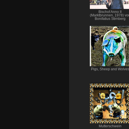
Bischof Anno II
(Marktbrunnen, 1978) vo
Bonifatius Stirnberg
Pigs, Sheep and Wolve
Mutterschwein