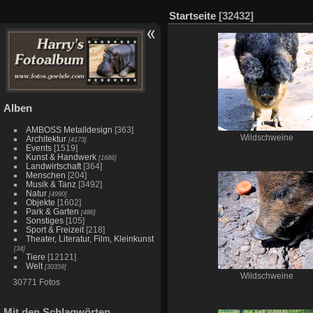
Startseite
[32432]
Alben
AMBOSS Metalldesign
[363]
Wildschweine
Architektur
[4173]
Events
[1519]
Kunst & Handwerk
[1686]
Landwirtschaft
[364]
Menschen
[204]
Musik & Tanz
[3492]
Natur
[4990]
Objekte
[1602]
Park & Garten
[486]
Sonstiges
[105]
Sport & Freizeit
[218]
Theater, Literatur, Film, Kleinkunst
[34]
Tiere
[12121]
Welt
[30359]
Wildschweine
30771 Fotos
Mit den Schlagwörten