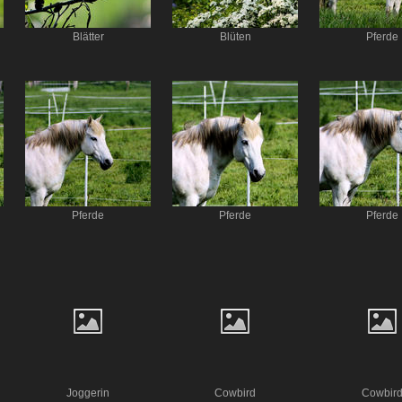
Blätter
Blüten
Pferde
Pferde
Pferde
Pferde
Joggerin
Cowbird
Cowbir