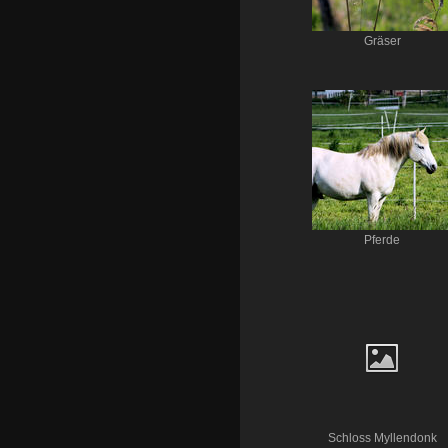
Gräser
Pferde
Schloss Myllendonk