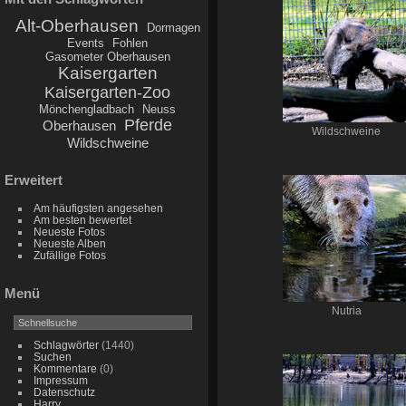
Alt-Oberhausen
Dormagen
Events
Fohlen
Gasometer Oberhausen
Kaisergarten
Kaisergarten-Zoo
Mönchengladbach
Neuss
Pferde
Oberhausen
Wildschweine
Wildschweine
Erweitert
Am häufigsten angesehen
Am besten bewertet
Neueste Fotos
Neueste Alben
Zufällige Fotos
Menü
Nutria
Schlagwörter
(1440)
Suchen
Kommentare
(0)
Impressum
Datenschutz
Harry