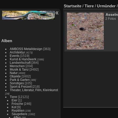
Startseite
/
Tiere
/
Urmünder
Assel
2 Fotos
Alben
AMBOSS Metalldesign
[363]
Architektur
[4173]
Events
[1519]
Kunst & Handwerk
[1686]
Landwirtschaft
[364]
Menschen
[204]
Musik & Tanz
[3492]
Natur
[4990]
Objekte
[1602]
Park & Garten
[486]
Sonstiges
[105]
Sport & Freizeit
[218]
Theater, Literatur, Film, Kleinkunst
[34]
Tiere
[12121]
Eier
[1]
Frösche
[246]
Kot
[9]
Reptilien
[158]
Säugetiere
[1992]
Affen
[56]