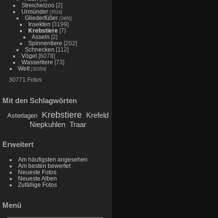
Streichelzoo
[2]
Urmünder
[3516]
Gliederfüßer
[3406]
Insekten
[3199]
Krebstiere
[7]
Asseln
[2]
Spinnentiere
[202]
Schnecken
[112]
Vögel
[6078]
Wassertiere
[73]
Welt
[30359]
30771 Fotos
Mit den Schlagwörten
Krebstiere
Krefeld
Asterlagen
Niepkuhlen
Traar
Erweitert
Am häufigsten angesehen
Am besten bewertet
Neueste Fotos
Neueste Alben
Zufällige Fotos
Menü