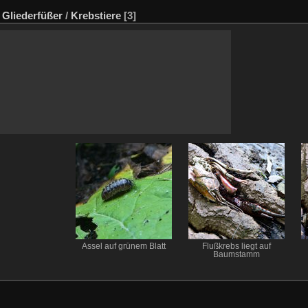
/
Gliederfüßer
/
Krebstiere
[3]
n
Assel auf grünem Blatt
Flußkrebs liegt auf
Baumstamm