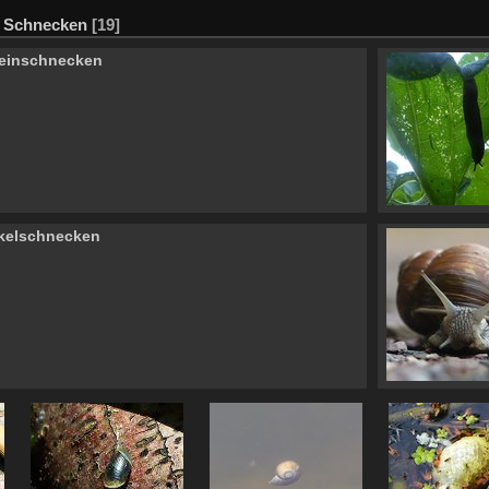
/
Schnecken
[19]
teinschnecken
kelschnecken