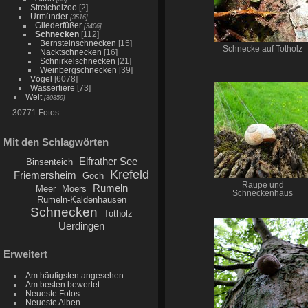
Streichelzoo
[2]
Urmünder
[3516]
Gliederfüßer
[3406]
Schnecken
[112]
Bernsteinschnecken
[15]
Schnecke auf Totholz
Nacktschnecken
[16]
Schnirkelschnecken
[21]
Weinbergschnecken
[39]
Vögel
[6078]
Wassertiere
[73]
Welt
[30359]
30771 Fotos
Mit den Schlagwörten
Elfrather See
Binsenteich
Krefeld
Friemersheim
Goch
Raupe und
Rumeln
Meer
Moers
Schneckenhaus
Rumeln-Kaldenhausen
Schnecken
Totholz
Uerdingen
Erweitert
Am häufigsten angesehen
Am besten bewertet
Neueste Fotos
Neueste Alben