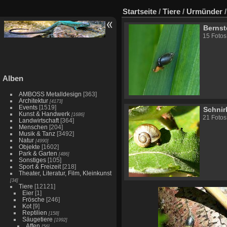
Startseite
/
Tiere
/
Urmünder
Berns
15 Fotos
Alben
AMBOSS Metalldesign
[363]
Architektur
[4173]
Events
[1519]
Schnir
Kunst & Handwerk
[1686]
21 Fotos
Landwirtschaft
[364]
Menschen
[204]
Musik & Tanz
[3492]
Natur
[4990]
Objekte
[1602]
Park & Garten
[486]
Sonstiges
[105]
Sport & Freizeit
[218]
Theater, Literatur, Film, Kleinkunst
[34]
Tiere
[12121]
Eier
[1]
Frösche
[246]
Kot
[9]
Reptilien
[158]
Säugetiere
[1992]
Affen
[56]