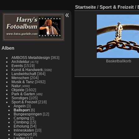
Startseite
/
Sport & Freizeit
/
Alben
AMBOSS Metalldesign
[363]
Basketballkorb
Architektur
[4173]
Events
[1519]
Kunst & Handwerk
[1686]
Landwirtschaft
[364]
Menschen
[204]
Musik & Tanz
[3492]
Natur
[4990]
Objekte
[1602]
Park & Garten
[486]
Sonstiges
[105]
Sport & Freizeit
[218]
Angeln
[3]
Ballsport
[6]
Bungeespringen
[12]
Camping
[2]
Climbing
[15]
Erholung
[54]
Inlineskaten
[10]
Kugelsport
[9]
Laufen
[12]