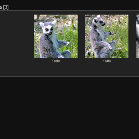
a
[3]
Katta
Katta