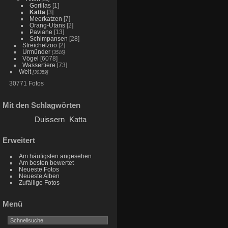
Gorillas
[1]
Katta
[3]
Meerkatzen
[7]
Orang-Utans
[2]
Paviane
[13]
Schimpansen
[28]
Streichelzoo
[2]
Urmünder
[3516]
Vögel
[6078]
Wassertiere
[73]
Welt
[30359]
30771 Fotos
Mit den Schlagwörten
Duissern
Katta
Erweitert
Am häufigsten angesehen
Am besten bewertet
Neueste Fotos
Neueste Alben
Zufällige Fotos
Menü