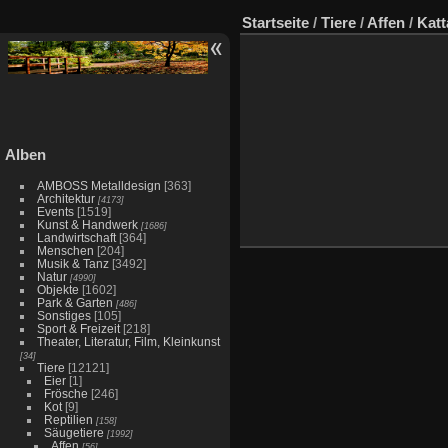
Startseite
/
Tiere
/
Affen
/
Katt
Alben
AMBOSS Metalldesign
[363]
Architektur
[4173]
Events
[1519]
Kunst & Handwerk
[1686]
Landwirtschaft
[364]
Menschen
[204]
Musik & Tanz
[3492]
Natur
[4990]
Objekte
[1602]
Park & Garten
[486]
Sonstiges
[105]
Sport & Freizeit
[218]
Theater, Literatur, Film, Kleinkunst
[34]
Tiere
[12121]
Eier
[1]
Frösche
[246]
Kot
[9]
Reptilien
[158]
Säugetiere
[1992]
Affen
[56]