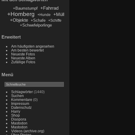
+Fahrrad
+Baumstumpf
+Homberg
+Müll
+Hunde
+Objekte
+Schafe
+Schiffe
+Schwefelporlinge
Erweitert
Am häufigsten angesehen
Am besten bewertet
Neueste Fotos
Neueste Alben
Zufällige Fotos
Menü
Schlagwörter
(1440)
Suchen
Kommentare
(0)
Impressum
Datenschutz
Harry
Shop
Diaspora
Mastodon
Mastodon
Videos (archive.org)
Über Piwigo