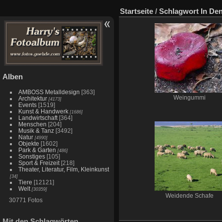
Startseite
/
Schlagwort
In De
Alben
AMBOSS Metalldesign
[363]
Weingummi
Architektur
[4173]
Events
[1519]
Kunst & Handwerk
[1686]
Landwirtschaft
[364]
Menschen
[204]
Musik & Tanz
[3492]
Natur
[4990]
Objekte
[1602]
Park & Garten
[486]
Sonstiges
[105]
Sport & Freizeit
[218]
Theater, Literatur, Film, Kleinkunst
[34]
Tiere
[12121]
Welt
[30359]
Weidende Schafe
30771 Fotos
Mit den Schlagwörten