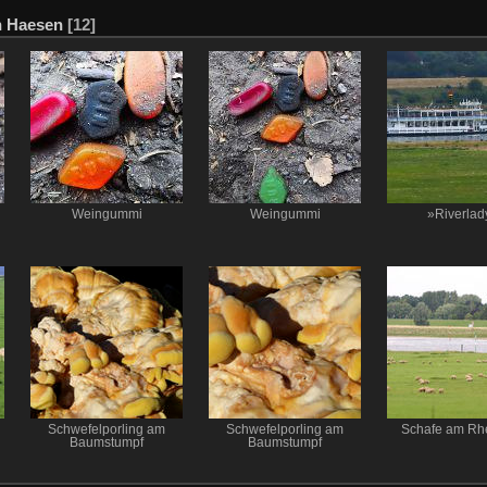
n Haesen
[12]
Weingummi
Weingummi
»Riverlad
Schwefelporling am
Schwefelporling am
Schafe am Rhe
Baumstumpf
Baumstumpf