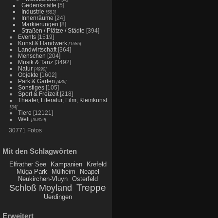
Gedenkstätte
[5]
Industrie
[583]
Innenräume
[24]
Markierungen
[8]
Straßen / Plätze / Städte
[394]
Events
[1519]
Kunst & Handwerk
[1686]
Landwirtschaft
[364]
Menschen
[204]
Musik & Tanz
[3492]
Natur
[4990]
Objekte
[1602]
Park & Garten
[486]
Sonstiges
[105]
Sport & Freizeit
[218]
Theater, Literatur, Film, Kleinkunst
[34]
Tiere
[12121]
Welt
[30359]
30771 Fotos
Mit den Schlagwörten
Elfrather See
Kampanien
Krefeld
Müga-Park
Mülheim
Neapel
Neukirchen-Vluyn
Osterfeld
Treppe
Schloß Moyland
Uerdingen
Erweitert