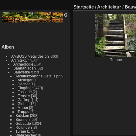
Startseite
/
Architektur
/
Bauw
Alben
AMBOSS Metalldesign
[363]
Treppe
Architektur
[4173]
Archäologie
[146]
Bahnanlagen
[62]
Bauwerke
[2951]
Architektonische Details
[559]
Ausleger
[7]
Dächer
[1]
Eingänge
[479]
Fassade
[2]
Fenster
[30]
Gaffkopf
[14]
Giebel
[16]
Mauer
[3]
Treppe
[7]
Brücken
[268]
Brunnen
[99]
Gebäude
[1834]
Rotunden
[8]
Türme
[175]
Wahrzeichen
[8]