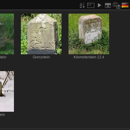
tein
Grenzstein
Kilometerstein 12,4
tein