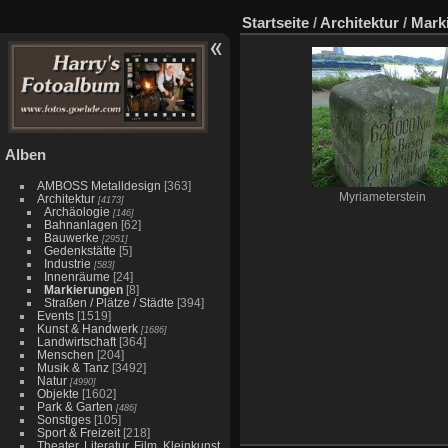
Startseite
/
Architektur
/
Mark
Alben
AMBOSS Metalldesign
[363]
Myriameterstein
Architektur
[4173]
Archäologie
[146]
Bahnanlagen
[62]
Bauwerke
[2951]
Gedenkstätte
[5]
Industrie
[583]
Innenräume
[24]
Markierungen
[8]
Straßen / Plätze / Städte
[394]
Events
[1519]
Kunst & Handwerk
[1686]
Landwirtschaft
[364]
Menschen
[204]
Musik & Tanz
[3492]
Natur
[4990]
Objekte
[1602]
Park & Garten
[486]
Sonstiges
[105]
Sport & Freizeit
[218]
Theater, Literatur, Film, Kleinkunst