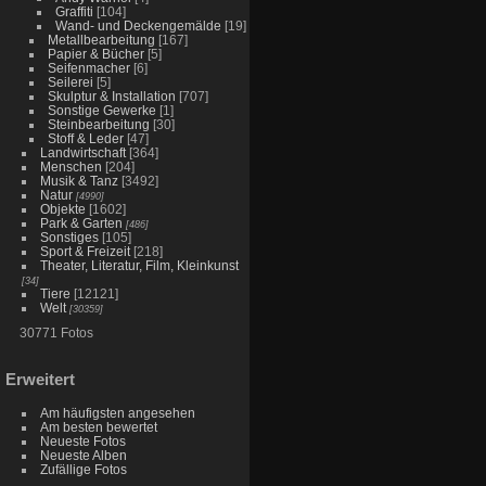
Graffiti
[104]
Wand- und Deckengemälde
[19]
Metallbearbeitung
[167]
Papier & Bücher
[5]
Seifenmacher
[6]
Seilerei
[5]
Skulptur & Installation
[707]
Sonstige Gewerke
[1]
Steinbearbeitung
[30]
Stoff & Leder
[47]
Landwirtschaft
[364]
Menschen
[204]
Musik & Tanz
[3492]
Natur
[4990]
Objekte
[1602]
Park & Garten
[486]
Sonstiges
[105]
Sport & Freizeit
[218]
Theater, Literatur, Film, Kleinkunst
[34]
Tiere
[12121]
Welt
[30359]
30771 Fotos
Erweitert
Am häufigsten angesehen
Am besten bewertet
Neueste Fotos
Neueste Alben
Zufällige Fotos