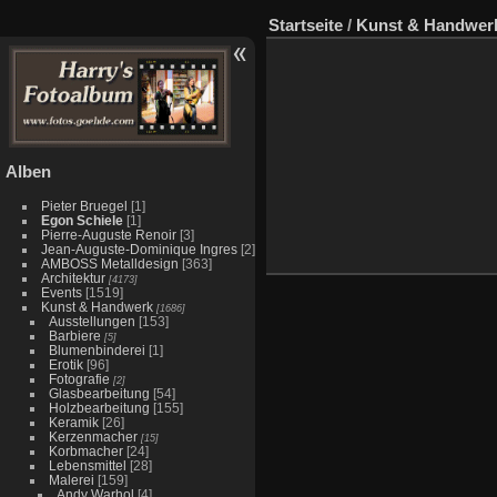
Startseite
/
Kunst & Handwer
Alben
Pieter Bruegel
[1]
Egon Schiele
[1]
Pierre-Auguste Renoir
[3]
Jean-Auguste-Dominique Ingres
[2]
AMBOSS Metalldesign
[363]
Architektur
[4173]
Events
[1519]
Kunst & Handwerk
[1686]
Ausstellungen
[153]
Barbiere
[5]
Blumenbinderei
[1]
Erotik
[96]
Fotografie
[2]
Glasbearbeitung
[54]
Holzbearbeitung
[155]
Keramik
[26]
Kerzenmacher
[15]
Korbmacher
[24]
Lebensmittel
[28]
Malerei
[159]
Andy Warhol
[4]