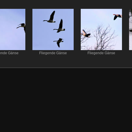
gende Gänse
Fliegende Gänse
Fliegende Gänse