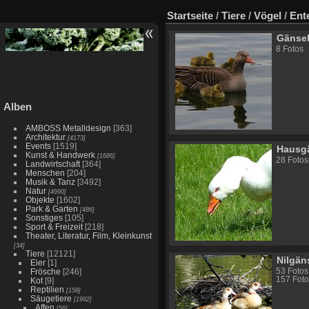
Startseite
/
Tiere
/
Vögel
/
Ent
Gänse
8 Fotos
Alben
AMBOSS Metalldesign
[363]
Architektur
[4173]
Events
[1519]
Hausg
Kunst & Handwerk
[1686]
28 Fotos
Landwirtschaft
[364]
Menschen
[204]
Musik & Tanz
[3492]
Natur
[4990]
Objekte
[1602]
Park & Garten
[486]
Sonstiges
[105]
Sport & Freizeit
[218]
Theater, Literatur, Film, Kleinkunst
[34]
Tiere
[12121]
Nilgän
Eier
[1]
53 Fotos
Frösche
[246]
157 Foto
Kot
[9]
Reptilien
[158]
Säugetiere
[1992]
Affen
[56]