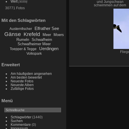
Welt
[30359]
und Jungschwan
schwimmen auf dem
30771 Fotos
Wasser
Mit den Schlagwörten
Elfrather See
Austernfischer
Gänse
Krefeld
Meer
Moers
Rumeln
Schwafheim
Schwafheimer Meer
Uerdingen
Toepper & Tegge
Flie
Volkspark
Erweitert
Am häufigsten angesehen
Am besten bewertet
Neueste Fotos
Neueste Alben
Zufällige Fotos
Menü
Schlagwörter
(1440)
Suchen
Kommentare
(0)
Impressum