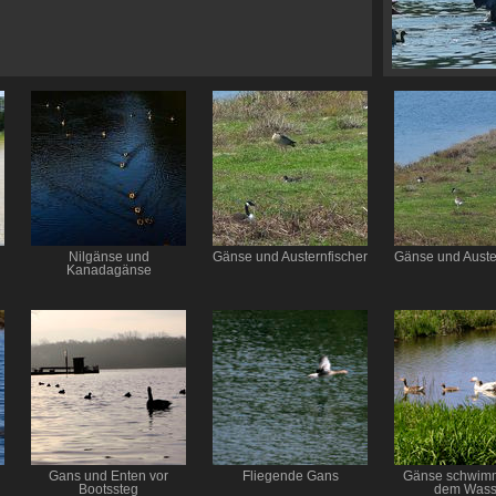
Nilgänse und
Gänse und Austernfischer
Gänse und Auste
Kanadagänse
Gans und Enten vor
Fliegende Gans
Gänse schwim
n
Bootssteg
dem Wass