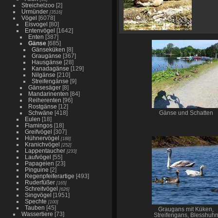
Streichelzoo
[2]
Urmünder
[3516]
Vögel
[6078]
Eisvogel
[80]
Entenvögel
[1642]
Enten
[387]
Gänse
[685]
Gänseküken
[8]
Graugänse
[367]
Hausgänse
[28]
Kanadagänse
[129]
Nilgänse
[210]
Streifengänse
[9]
Gänsesäger
[8]
Mandarinenten
[84]
Reiherenten
[96]
Rostgänse
[12]
Schwäne
[418]
Gänse und Schatten
Eulen
[18]
Flamingos
[18]
Greifvögel
[307]
Hühnervögel
[188]
Kranichvögel
[252]
Lappentaucher
[233]
Laufvögel
[55]
Papageien
[23]
Pinguine
[2]
Regenpfeiferartige
[493]
Ruderfüßer
[165]
Schreitvögel
[626]
Singvögel
[1951]
Spechte
[100]
Tauben
[45]
Graugans mit Küken,
Wassertiere
[73]
Streifengans, Blesshuh