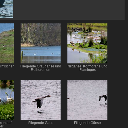
rnfischer
Fliegende Graugänse und
Nilgänse, Kormorane und
Reiherenten
Flamingos
men auf
Fliegende Gans
Fliegende Gänse
er