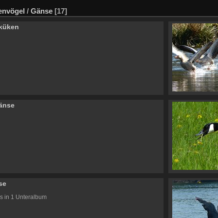
envögel
/
Gänse
[17]
küken
änse
se
s in 1 Unteralbum