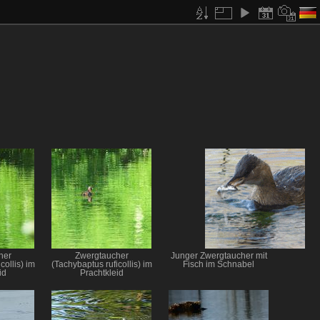
her
Zwergtaucher
Junger Zwergtaucher mit
collis) im
(Tachybaptus ruficollis) im
Fisch im Schnabel
id
Prachtkleid