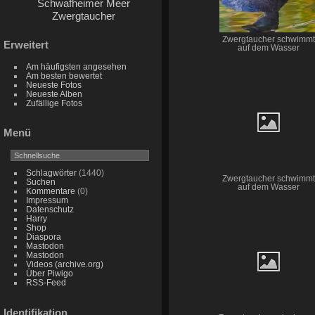
Schwafheimer Meer
Zwergtaucher
Zwergtaucher schwimmt
Erweitert
auf dem Wasser
Am häufigsten angesehen
Am besten bewertet
Neueste Fotos
Neueste Alben
Zufällige Fotos
Menü
Schlagwörter
(1440)
Zwergtaucher schwimmt
Suchen
auf dem Wasser
Kommentare
(0)
Impressum
Datenschutz
Harry
Shop
Diaspora
Mastodon
Mastodon
Videos (archive.org)
Über Piwigo
RSS-Feed
Identifikation