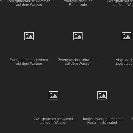
n
Zwergtaucher schwimmen
Zwergtaucher und
Zwergtaucher s
auf dem Wasser
Reiherente
auf dem Wa
Zwergtaucher schwimmt
Zwergtaucher schwimmt
Abgetauch
auf dem Wasser
auf dem Wasser
Zwergtauc
Zwergtaucher schwimmt
Junger Zwergtaucher mit
auf dem Wasser
Fisch im Schnabel