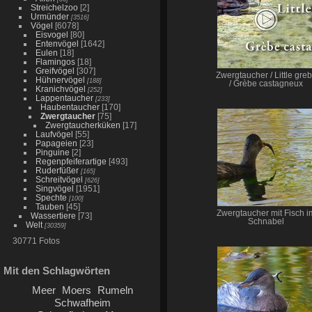
Streichelzoo
[2]
Urmünder
[3516]
Vögel
[6078]
Eisvogel
[80]
Entenvögel
[1642]
Eulen
[18]
Flamingos
[18]
Greifvögel
[307]
Zwergtaucher / Little gre
Hühnervögel
[188]
/ Grèbe castagneux
Kranichvögel
[252]
Lappentaucher
[233]
Haubentaucher
[170]
Zwergtaucher
[75]
Zwergtaucherküken
[17]
Laufvögel
[55]
Papageien
[23]
Pinguine
[2]
Regenpfeiferartige
[493]
Ruderfüßer
[165]
Schreitvögel
[626]
Singvögel
[1951]
Spechte
[100]
Tauben
[45]
Zwergtaucher mit Fisch i
Wassertiere
[73]
Schnabel
Welt
[30359]
30771 Fotos
Mit den Schlagwörten
Meer
Moers
Rumeln
Schwafheim