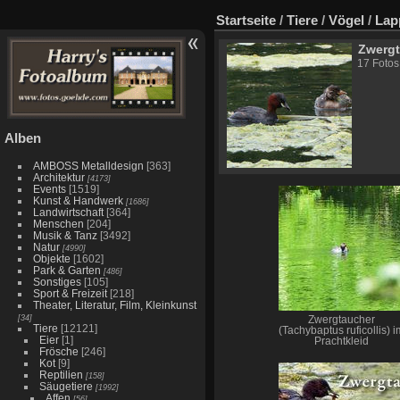
Startseite
/
Tiere
/
Vögel
/
Lap
Zwerg
17 Fotos
Alben
AMBOSS Metalldesign
[363]
Architektur
[4173]
Events
[1519]
Kunst & Handwerk
[1686]
Landwirtschaft
[364]
Menschen
[204]
Musik & Tanz
[3492]
Natur
[4990]
Objekte
[1602]
Park & Garten
[486]
Sonstiges
[105]
Sport & Freizeit
[218]
Theater, Literatur, Film, Kleinkunst
[34]
Zwergtaucher
Tiere
[12121]
(Tachybaptus ruficollis) i
Eier
[1]
Prachtkleid
Frösche
[246]
Kot
[9]
Reptilien
[158]
Säugetiere
[1992]
Affen
[56]