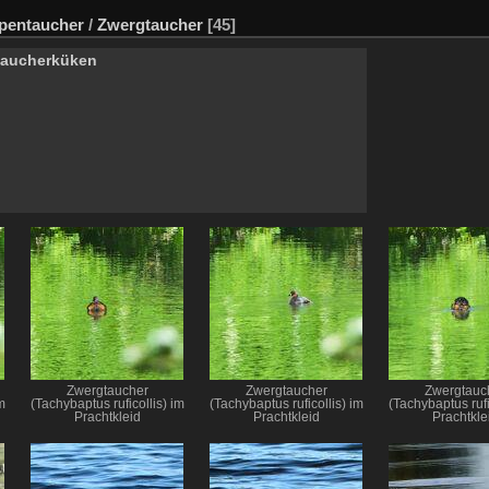
pentaucher
/
Zwergtaucher
[45]
taucherküken
Zwergtaucher
Zwergtaucher
Zwergtauc
m
(Tachybaptus ruficollis) im
(Tachybaptus ruficollis) im
(Tachybaptus rufi
Prachtkleid
Prachtkleid
Prachtkle