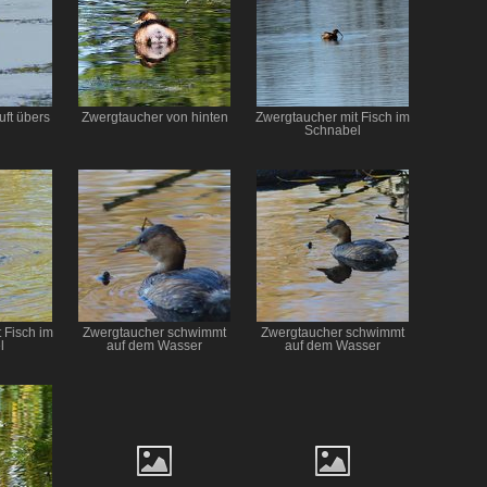
uft übers
Zwergtaucher von hinten
Zwergtaucher mit Fisch im
Schnabel
 Fisch im
Zwergtaucher schwimmt
Zwergtaucher schwimmt
l
auf dem Wasser
auf dem Wasser