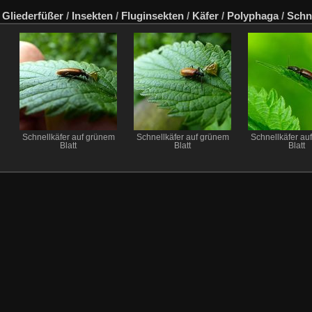
/
Gliederfüßer
/
Insekten
/
Fluginsekten
/
Käfer
/
Polyphaga
/
Schn
Schnellkäfer auf grünem
Schnellkäfer auf grünem
Schnellkäfer au
Blatt
Blatt
Blatt