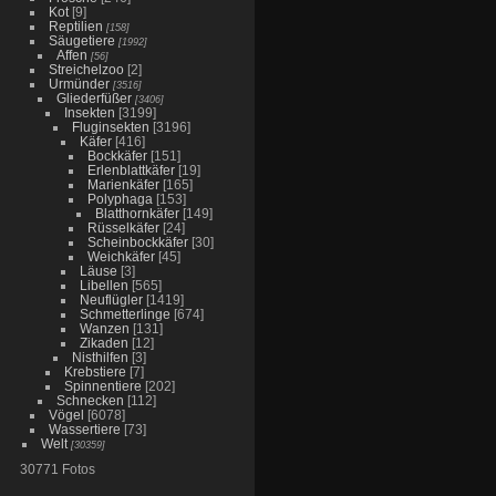
Kot
[9]
Reptilien
[158]
Säugetiere
[1992]
Affen
[56]
Streichelzoo
[2]
Urmünder
[3516]
Gliederfüßer
[3406]
Insekten
[3199]
Fluginsekten
[3196]
Käfer
[416]
Bockkäfer
[151]
Erlenblattkäfer
[19]
Marienkäfer
[165]
Polyphaga
[153]
Blatthornkäfer
[149]
Rüsselkäfer
[24]
Scheinbockkäfer
[30]
Weichkäfer
[45]
Läuse
[3]
Libellen
[565]
Neuflügler
[1419]
Schmetterlinge
[674]
Wanzen
[131]
Zikaden
[12]
Nisthilfen
[3]
Krebstiere
[7]
Spinnentiere
[202]
Schnecken
[112]
Vögel
[6078]
Wassertiere
[73]
Welt
[30359]
30771 Fotos