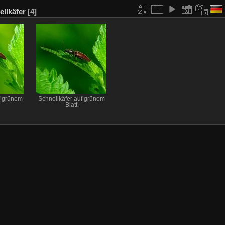
ellkäfer
[4]
f grünem
Schnellkäfer auf grünem
Blatt