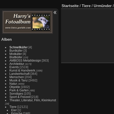
Startseite
/
Tiere
/
Urmünder
Alben
Schnellkäfer
[4]
Buntkäfer
[3]
Mistkäfer
[4]
Blattkäfer
[116]
AMBOSS Metalldesign
[363]
Architektur
[4173]
Events
[1519]
Kunst & Handwerk
[1686]
Landwirtschaft
[364]
Menschen
[204]
Musik & Tanz
[3492]
Natur
[4990]
Objekte
[1602]
Park & Garten
[486]
Sonstiges
[105]
Sport & Freizeit
[218]
Theater, Literatur, Film, Kleinkunst
[34]
Tiere
[12121]
Eier
[1]
Frösche
[246]