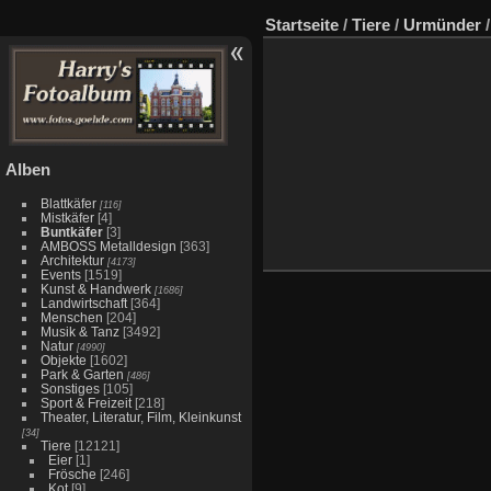
Startseite
/
Tiere
/
Urmünder
Alben
Blattkäfer
[116]
Mistkäfer
[4]
Buntkäfer
[3]
AMBOSS Metalldesign
[363]
Architektur
[4173]
Events
[1519]
Kunst & Handwerk
[1686]
Landwirtschaft
[364]
Menschen
[204]
Musik & Tanz
[3492]
Natur
[4990]
Objekte
[1602]
Park & Garten
[486]
Sonstiges
[105]
Sport & Freizeit
[218]
Theater, Literatur, Film, Kleinkunst
[34]
Tiere
[12121]
Eier
[1]
Frösche
[246]
Kot
[9]