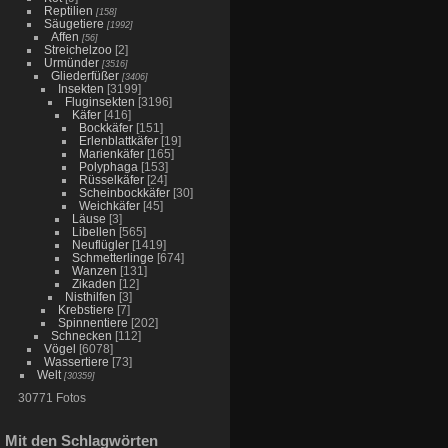
Reptilien
[158]
Säugetiere
[1992]
Affen
[56]
Streichelzoo
[2]
Urmünder
[3516]
Gliederfüßer
[3406]
Insekten
[3199]
Fluginsekten
[3196]
Käfer
[416]
Bockkäfer
[151]
Erlenblattkäfer
[19]
Marienkäfer
[165]
Polyphaga
[153]
Rüsselkäfer
[24]
Scheinbockkäfer
[30]
Weichkäfer
[45]
Läuse
[3]
Libellen
[565]
Neuflügler
[1419]
Schmetterlinge
[674]
Wanzen
[131]
Zikaden
[12]
Nisthilfen
[3]
Krebstiere
[7]
Spinnentiere
[202]
Schnecken
[112]
Vögel
[6078]
Wassertiere
[73]
Welt
[30359]
30771 Fotos
Mit den Schlagwörten