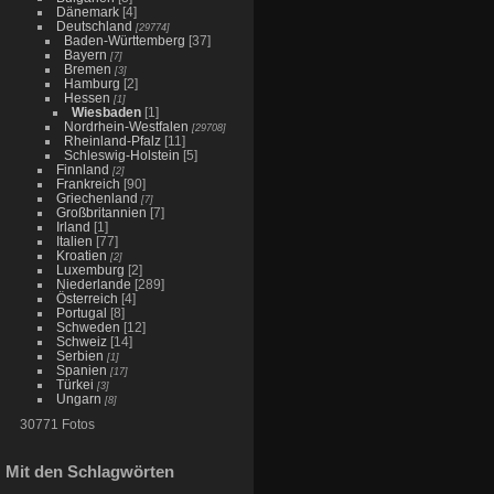
Dänemark
[4]
Deutschland
[29774]
Baden-Württemberg
[37]
Bayern
[7]
Bremen
[3]
Hamburg
[2]
Hessen
[1]
Wiesbaden
[1]
Nordrhein-Westfalen
[29708]
Rheinland-Pfalz
[11]
Schleswig-Holstein
[5]
Finnland
[2]
Frankreich
[90]
Griechenland
[7]
Großbritannien
[7]
Irland
[1]
Italien
[77]
Kroatien
[2]
Luxemburg
[2]
Niederlande
[289]
Österreich
[4]
Portugal
[8]
Schweden
[12]
Schweiz
[14]
Serbien
[1]
Spanien
[17]
Türkei
[3]
Ungarn
[8]
30771 Fotos
Mit den Schlagwörten