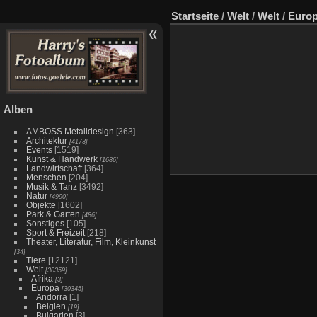
Startseite
/
Welt
/
Welt
/
Euro
Alben
AMBOSS Metalldesign
[363]
Architektur
[4173]
Events
[1519]
Kunst & Handwerk
[1686]
Landwirtschaft
[364]
Menschen
[204]
Musik & Tanz
[3492]
Natur
[4990]
Objekte
[1602]
Park & Garten
[486]
Sonstiges
[105]
Sport & Freizeit
[218]
Theater, Literatur, Film, Kleinkunst
[34]
Tiere
[12121]
Welt
[30359]
Afrika
[3]
Europa
[30345]
Andorra
[1]
Belgien
[19]
Bulgarien
[3]