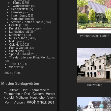
Türme
[175]
Wahrzeichen
[8]
Gedenkstätte
[5]
Industrie
[583]
Innenräume
[24]
Markierungen
[8]
Straßen / Plätze / Städte
[394]
Events
[1519]
Kunst & Handwerk
[1686]
Landwirtschaft
[364]
Menschen
[204]
Wohnhaus mit Garten
Musik & Tanz
[3492]
Natur
[4990]
Objekte
[1602]
Park & Garten
[486]
Sonstiges
[105]
Sport & Freizeit
[218]
Theater, Literatur, Film, Kleinkunst
[34]
Tiere
[12121]
Welt
[30359]
30771 Fotos
Mit den Schlagwörten
Holtzmühle
Dorf
Friemersheim
Altstadt
Friemersheim Dorf
Geldern
Herbst
Krefeld
Mülheim
Neukirchen-Vluyn
Wohnhäuser
Pont
Viersen