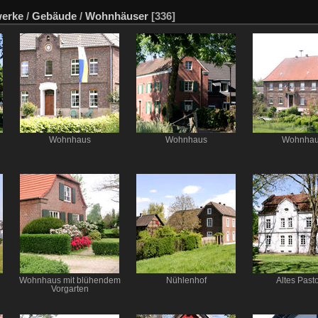
erke
/
Gebäude
/
Wohnhäuser
[336]
Wohnhaus
Wohnhaus
Wohnha
Wohnhaus mit blühendem
Nühlenhof
Altes Pasto
Vorgarten