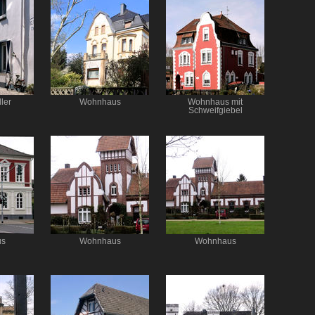
ler
Wohnhaus
Wohnhaus mit
Schweifgiebel
us
Wohnhaus
Wohnhaus