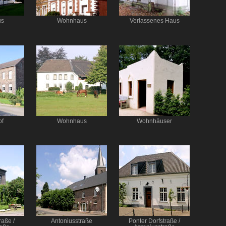
us
Wohnhaus
Verlassenes Haus
of
Wohnhaus
Wohnhäuser
raße /
Antoniusstraße
Ponter Dorfstraße /