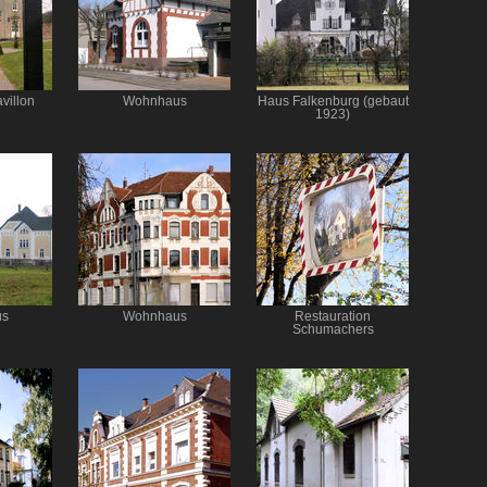
villon
Wohnhaus
Haus Falkenburg (gebaut
1923)
us
Wohnhaus
Restauration
Schumachers