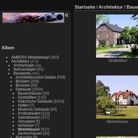
Startseite
/
Architektur
/
Bauw
Alben
AMBOSS Metalldesign
[363]
Grotfeldhof
Architektur
[4173]
Archäologie
[146]
Bahnanlagen
[62]
Bauwerke
[2951]
Architektonische Details
[559]
Brücken
[268]
Brunnen
[99]
Gebäude
[1834]
Bauernhäuser
[26]
Gaststätten
[122]
historische Gebäude
[1016]
Hütten
[7]
Moderne Gebäude
[69]
Profanbauten
[110]
Sakralbauten
[157]
Schuppen
[5]
Wohnhäuser
verlassen
[7]
Wohnhäuser
[337]
Zechenhäuser
[20]
Rotunden
[8]