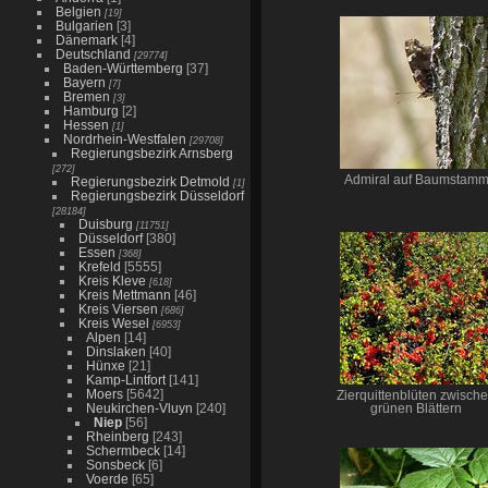
Belgien
[19]
Bulgarien
[3]
Dänemark
[4]
Deutschland
[29774]
Baden-Württemberg
[37]
Bayern
[7]
Bremen
[3]
Hamburg
[2]
Hessen
[1]
Nordrhein-Westfalen
[29708]
Regierungsbezirk Arnsberg
[272]
Admiral auf Baumstam
Regierungsbezirk Detmold
[1]
Regierungsbezirk Düsseldorf
[28184]
Duisburg
[11751]
Düsseldorf
[380]
Essen
[368]
Krefeld
[5555]
Kreis Kleve
[618]
Kreis Mettmann
[46]
Kreis Viersen
[686]
Kreis Wesel
[6953]
Alpen
[14]
Dinslaken
[40]
Hünxe
[21]
Kamp-Lintfort
[141]
Moers
[5642]
Zierquittenblüten zwisch
Neukirchen-Vluyn
[240]
grünen Blättern
Niep
[56]
Rheinberg
[243]
Schermbeck
[14]
Sonsbeck
[6]
Voerde
[65]