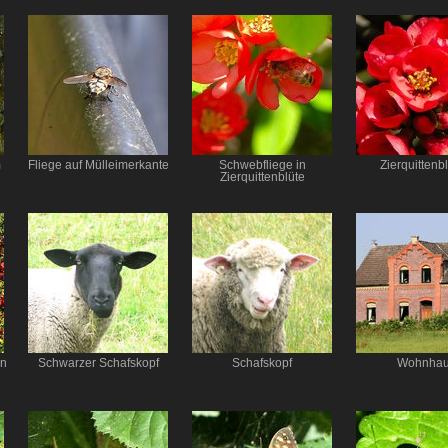
m
Fliege auf Mülleimerkante
Schwebfliege in
Zierquittenb
Zierquittenblüte
en
Schwarzer Schafskopf
Schafskopf
Wohnha