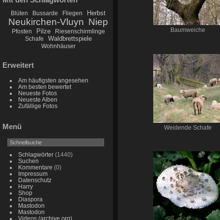
Herbst
Blüten
Bussarde
Fliegen
Neukirchen-Vluyn
Niep
Baumweiche
Pilze
Pfosten
Riesenschirmlinge
Waldbrettspiele
Schafe
Wohnhäuser
Erweitert
Am häufigsten angesehen
Am besten bewertet
Neueste Fotos
Neueste Alben
Zufällige Fotos
Menü
Weidende Schafe
Schlagwörter
(1440)
Suchen
Kommentare
(0)
Impressum
Datenschutz
Harry
Shop
Diaspora
Mastodon
Mastodon
Videos (archive.org)