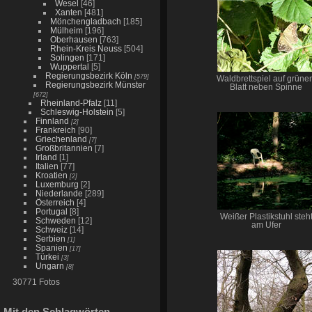
Wesel
[46]
Xanten
[481]
Mönchengladbach
[185]
Mülheim
[196]
Oberhausen
[763]
Rhein-Kreis Neuss
[504]
Solingen
[171]
Wuppertal
[5]
Regierungsbezirk Köln
[579]
Waldbrettspiel auf grüne
Regierungsbezirk Münster
Blatt neben Spinne
[672]
Rheinland-Pfalz
[11]
Schleswig-Holstein
[5]
Finnland
[2]
Frankreich
[90]
Griechenland
[7]
Großbritannien
[7]
Irland
[1]
Italien
[77]
Kroatien
[2]
Luxemburg
[2]
Niederlande
[289]
Österreich
[4]
Portugal
[8]
Weißer Plastikstuhl steh
Schweden
[12]
am Ufer
Schweiz
[14]
Serbien
[1]
Spanien
[17]
Türkei
[3]
Ungarn
[8]
30771 Fotos
Mit den Schlagwörten