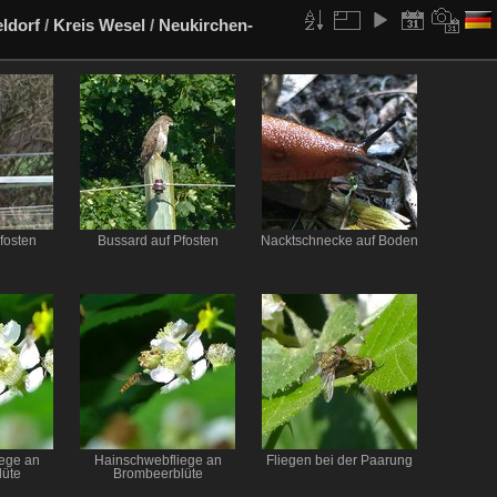
ldorf
/
Kreis Wesel
/
Neukirchen-
fosten
Bussard auf Pfosten
Nacktschnecke auf Boden
ege an
Hainschwebfliege an
Fliegen bei der Paarung
üte
Brombeerblüte