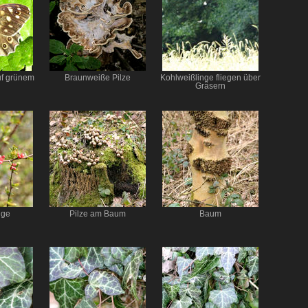
uf grünem
Braunweiße Pilze
Kohlweißlinge fliegen über
Gräsern
ige
Pilze am Baum
Baum