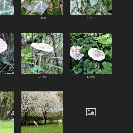
Efeu
Efeu
Pilze
Pilze