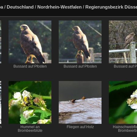
pa
/
Deutschland
/
Nordrhein-Westfalen
/
Regierungsbezirk Düsse
Bussard auf Pfosten
Bussard auf Pfosten
Bussard auf P
n
Hummel an
Fliegen auf Holz
Hainschwebfli
Brombeerblüte
Brombeerbl