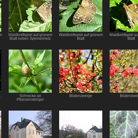
m
Waldbrettspiel auf grünem
Waldbrettspiel auf grünem
Waldbrettspiel a
Blatt neben Spinnennetz
Blatt
Blatt
t
Schnecke an
Blütenzweige
Blütenzwe
Pflanzenstengel