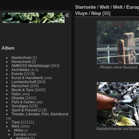
Startseite
/
Welt
/
Welt
/
Euro
Vluyn
/
Niep
[55]
Alben
Niederrhein
[1]
Remscheid
[2]
AMBOSS Metalldesign
[363]
Pfosten ohne Bussard
Architektur
[4173]
Events
[1519]
Kunst & Handwerk
[1686]
Landwirtschaft
[364]
Menschen
[204]
Musik & Tanz
[3492]
Natur
[4990]
Objekte
[1602]
Park & Garten
[486]
Sonstiges
[105]
Sport & Freizeit
[218]
Theater, Literatur, Film, Kleinkunst
[34]
Tiere
[12121]
Welt
[30359]
Nacktschnecke auf Bode
Afrika
[3]
Europa
[30345]
Andorra
[1]