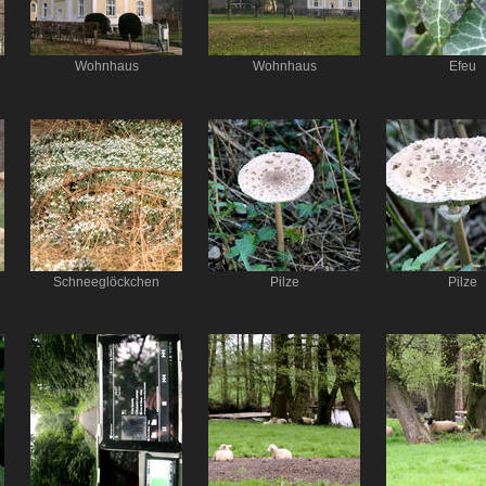
Wohnhaus
Wohnhaus
Efeu
Schneeglöckchen
Pilze
Pilze