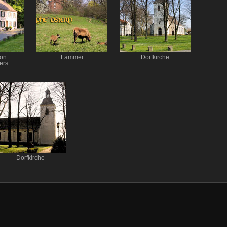
ion
Lämmer
Dorfkirche
ers
Dorfkirche