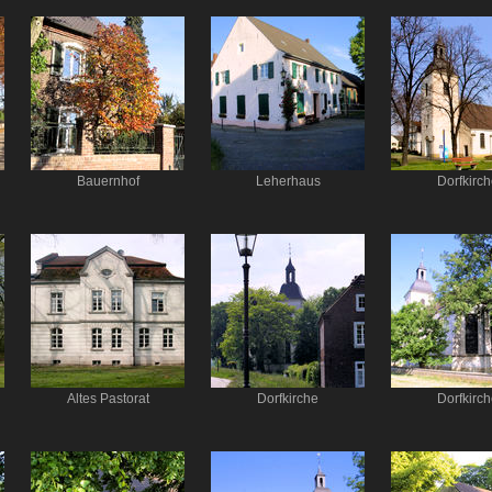
Bauernhof
Leherhaus
Dorfkirc
Altes Pastorat
Dorfkirche
Dorfkirc