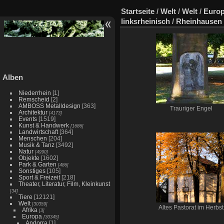
Startseite
/
Welt
/
Welt
/
Euro
linksrheinisch
/
Rheinhausen
Alben
Niederrhein
[1]
Remscheid
[2]
AMBOSS Metalldesign
[363]
Trauriger Engel
Architektur
[4173]
Events
[1519]
Kunst & Handwerk
[1686]
Landwirtschaft
[364]
Menschen
[204]
Musik & Tanz
[3492]
Natur
[4990]
Objekte
[1602]
Park & Garten
[486]
Sonstiges
[105]
Sport & Freizeit
[218]
Theater, Literatur, Film, Kleinkunst
[34]
Tiere
[12121]
Welt
[30359]
Altes Pastorat im Herbst
Afrika
[3]
Europa
[30345]
Andorra
[1]