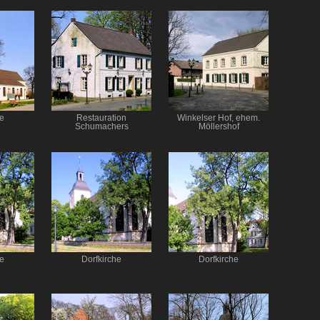
he
Restauration
Winkelser Hof, ehem.
Schumachers
Möllershof
he
Dorfkirche
Dorfkirche