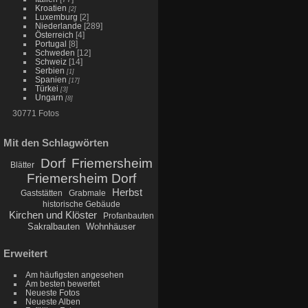
Kroatien
[2]
Luxemburg
[2]
Niederlande
[289]
Österreich
[4]
Portugal
[8]
Schweden
[12]
Schweiz
[14]
Serbien
[1]
Spanien
[17]
Türkei
[3]
Ungarn
[8]
30771 Fotos
Mit den Schlagwörten
Dorf
Friemersheim
Blätter
Friemersheim Dorf
Herbst
Gaststätten
Grabmale
historische Gebäude
Kirchen und Klöster
Profanbauten
Sakralbauten
Wohnhäuser
Erweitert
Am häufigsten angesehen
Am besten bewertet
Neueste Fotos
Neueste Alben