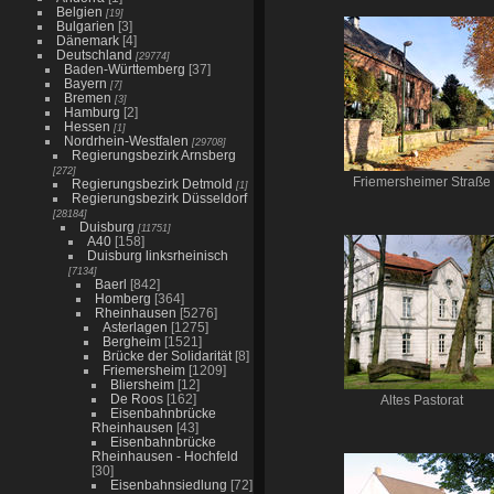
Belgien
[19]
Bulgarien
[3]
Dänemark
[4]
Deutschland
[29774]
Baden-Württemberg
[37]
Bayern
[7]
Bremen
[3]
Hamburg
[2]
Hessen
[1]
Nordrhein-Westfalen
[29708]
Regierungsbezirk Arnsberg
[272]
Friemersheimer Straße
Regierungsbezirk Detmold
[1]
Regierungsbezirk Düsseldorf
[28184]
Duisburg
[11751]
A40
[158]
Duisburg linksrheinisch
[7134]
Baerl
[842]
Homberg
[364]
Rheinhausen
[5276]
Asterlagen
[1275]
Bergheim
[1521]
Brücke der Solidarität
[8]
Friemersheim
[1209]
Bliersheim
[12]
De Roos
[162]
Altes Pastorat
Eisenbahnbrücke
Rheinhausen
[43]
Eisenbahnbrücke
Rheinhausen - Hochfeld
[30]
Eisenbahnsiedlung
[72]