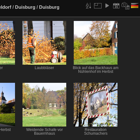
ldorf
/
Duisburg
/
Duisburg
er
Laubbläser
Blick auf das Backhaus am
Nühlenhof im Herbst
 Herbst
Weidende Schafe vor
Restauration
Bauernhaus
Schumachers