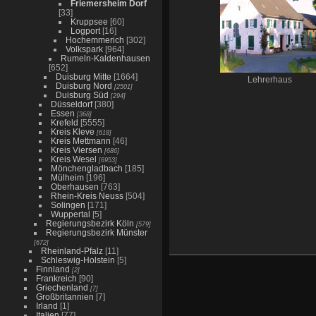
Friemersheim Dorf
[33]
Kruppsee
[60]
Logport
[16]
Hochemmerich
[302]
Volkspark
[964]
Rumeln-Kaldenhausen
[652]
Duisburg Mitte
[1664]
Lehrerhaus
Duisburg Nord
[2501]
Duisburg Süd
[294]
Düsseldorf
[380]
Essen
[368]
Krefeld
[5555]
Kreis Kleve
[618]
Kreis Mettmann
[46]
Kreis Viersen
[686]
Kreis Wesel
[6953]
Mönchengladbach
[185]
Mülheim
[196]
Oberhausen
[763]
Rhein-Kreis Neuss
[504]
Solingen
[171]
Wuppertal
[5]
Regierungsbezirk Köln
[579]
Regierungsbezirk Münster
[672]
Rheinland-Pfalz
[11]
Schleswig-Holstein
[5]
Finnland
[2]
Frankreich
[90]
Griechenland
[7]
Großbritannien
[7]
Irland
[1]
Italien
[77]