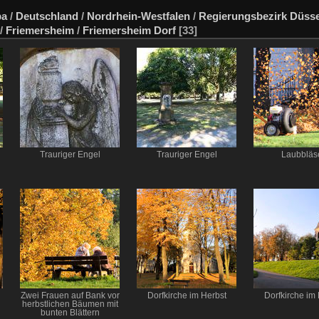
pa
/
Deutschland
/
Nordrhein-Westfalen
/
Regierungsbezirk Düsse
/
Friemersheim
/
Friemersheim Dorf
[33]
Trauriger Engel
Trauriger Engel
Laubbläs
Zwei Frauen auf Bank vor
Dorfkirche im Herbst
Dorfkirche im
herbstlichen Bäumen mit
bunten Blättern